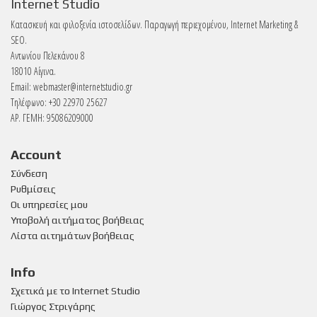
Internet Studio
Κατασκευή και φιλοξενία ιστοσελίδων. Παραγωγή περιεχομένου, Internet Marketing &
SEO.
Αντωνίου Πελεκάνου 8
18010 Αίγινα.
Email:
webmaster@internetstudio.gr
Τηλέφωνο: +30 22970 25627
ΑΡ. ΓΕΜΗ: 95086209000
Account
Σύνδεση
Ρυθμίσεις
Οι υπηρεσίες μου
Υποβολή αιτήματος βοήθειας
Λίστα αιτημάτων βοήθειας
Info
Σχετικά με το Internet Studio
Γιώργος Στριγάρης