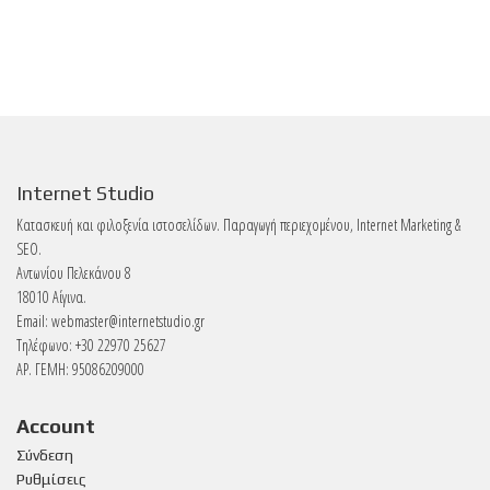
Internet Studio
Κατασκευή και φιλοξενία ιστοσελίδων. Παραγωγή περιεχομένου, Internet Marketing &
SEO.
Αντωνίου Πελεκάνου 8
18010 Αίγινα.
Email:
webmaster@internetstudio.gr
Τηλέφωνο: +30 22970 25627
ΑΡ. ΓΕΜΗ: 95086209000
Account
Σύνδεση
Ρυθμίσεις