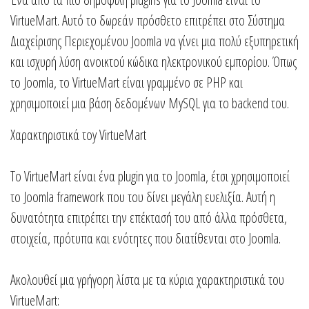
VirtueMart.
Αυτό το δωρεάν πρόσθετο επιτρέπει στο Σύστημα
Διαχείρισης Περιεχομένου Joomla να γίνει μια πολύ εξυπηρετική
και ισχυρή λύση ανοικτού κώδικα ηλεκτρονικού εμπορίου.
Όπως
το Joomla, το VirtueMart είναι γραμμένο σε PHP και
χρησιμοποιεί μια βάση δεδομένων MySQL για το backend του.
Χαρακτηριστικά τoy VirtueMart
Το VirtueMart είναι ένα plugin για το Joomla, έτσι χρησιμοποιεί
το Joomla framework που του δίνει μεγάλη ευελιξία. Αυτή η
δυνατότητα επιτρέπει την επέκτασή του από άλλα πρόσθετα,
στοιχεία, πρότυπα και ενότητες που διατίθενται στο Joomla.
Ακολουθεί μια γρήγορη λίστα με τα κύρια χαρακτηριστικά του
VirtueMart: