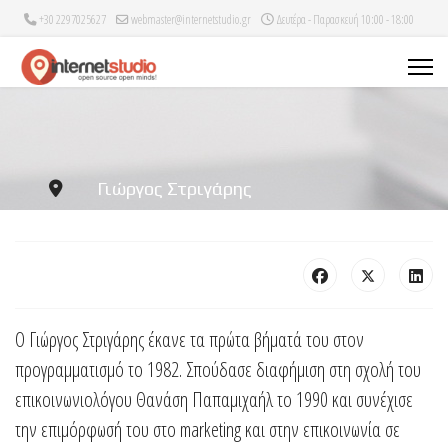
+30 2297025627
webmaster@internetstudio.gr
Δευτέρα - Παρασκευή 10:00 - 18:00
Γιώργος Στριγάρης
Ο Γιώργος Στριγάρης έκανε τα πρώτα βήματά του στον
προγραμματισμό το 1982. Σπούδασε διαφήμιση στη σχολή του
επικοινωνιολόγου Θανάση Παπαμιχαήλ το 1990 και συνέχισε
την επιμόρφωσή του στο marketing και στην επικοινωνία σε