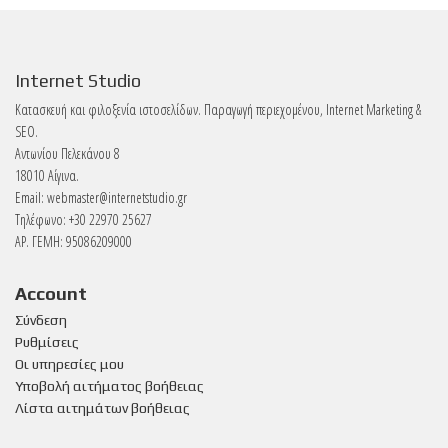
Internet Studio
Κατασκευή και φιλοξενία ιστοσελίδων. Παραγωγή περιεχομένου, Internet Marketing &
SEO.
Αντωνίου Πελεκάνου 8
18010 Αίγινα.
Email:
webmaster@internetstudio.gr
Τηλέφωνο: +30 22970 25627
ΑΡ. ΓΕΜΗ: 95086209000
Account
Σύνδεση
Ρυθμίσεις
Οι υπηρεσίες μου
Υποβολή αιτήματος βοήθειας
Λίστα αιτημάτων βοήθειας