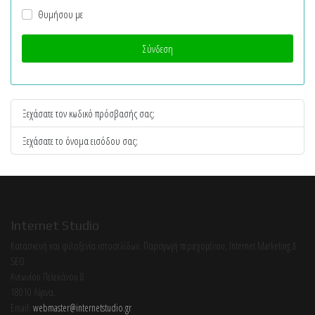
Θυμήσου με
Σύνδεση
Ξεχάσατε τον κωδικό πρόσβασής σας;
Ξεχάσατε το όνομα εισόδου σας;
Internet Studio
Κατασκευή και φιλοξενία ιστοσελίδων. Παραγωγή περιεχομένου, Internet Marketing &
SEO.
Αντωνίου Πελεκάνου 8
18010 Αίγινα.
Email:
webmaster@internetstudio.gr