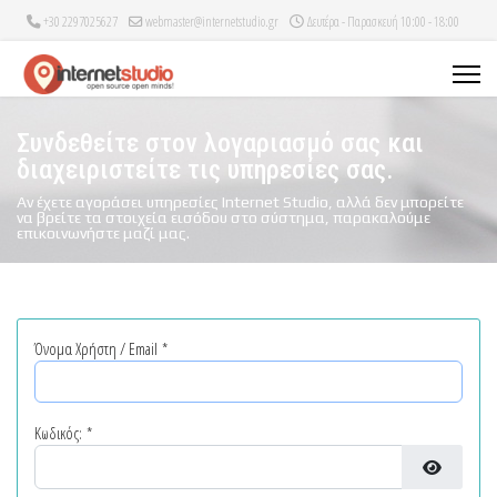
+30 2297025627
webmaster@internetstudio.gr
Δευτέρα - Παρασκευή 10:00 - 18:00
Συνδεθείτε στον λογαριασμό σας και
διαχειριστείτε τις υπηρεσίες σας.
Αν έχετε αγοράσει υπηρεσίες Internet Studio, αλλά δεν μπορείτε
να βρείτε τα στοιχεία εισόδου στο σύστημα, παρακαλούμε
επικοινωνήστε μαζί μας.
Όνομα Χρήστη / Email
*
Κωδικός:
*
Εμφάνιση κ