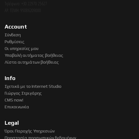
Τηλέφωνο: +30 22970 25627
ΑΡ. ΓΕΜΗ: 95086209000
Account
Σύνδεση
Ρυθμίσεις
Οι υπηρεσίες μου
Υποβολή αιτήματος βοήθειας
Λίστα αιτημάτων βοήθειας
Info
Σχετικά με το Internet Studio
Γιώργος Στριγάρης
CMS now!
Επικοινωνία
Legal
Όροι Παροχής Υπηρεσιών
Προστασία προσωπικών δεδομένων