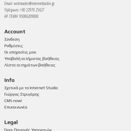
Email:
webmaster@internetstudio.gr
Τηλέφωνο: +30 22970 25627
ΑΡ. ΓΕΜΗ: 95086209000
Account
Σύνδεση
Ρυθμίσεις
Οι υπηρεσίες μου
Υποβολή αιτήματος βοήθειας
Λίστα αιτημάτων βοήθειας
Info
Σχετικά με το Internet Studio
Γιώργος Στριγάρης
CMS now!
Επικοινωνία
Legal
Όροι Παροχής Υπηρεσιών