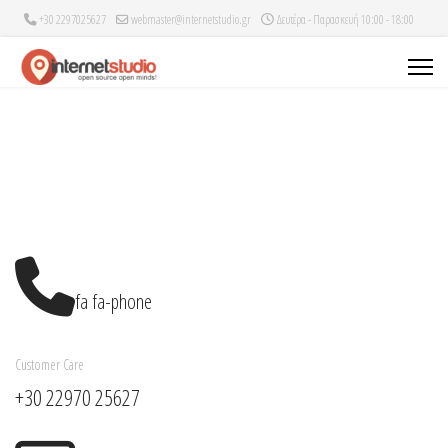
+30 2297025627
webmaster@internetstudio.gr
Δευτέρα - Παρασκευή 10:00 - 18:00
fa fa-phone
Customer Care
+30 22970 25627