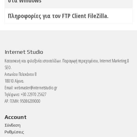
στα Windows
Πληροφορίες για τον FTP Client FileZilla.
Internet Studio
Κατασκευή και φιλοξενία ιστοσελίδων. Παραγωγή περιεχομένου, Internet Marketing &
SEO.
Αντωνίου Πελεκάνου 8
18010 Αίγινα.
Email:
webmaster@internetstudio.gr
Τηλέφωνο: +30 22970 25627
ΑΡ. ΓΕΜΗ: 95086209000
Account
Σύνδεση
Ρυθμίσεις