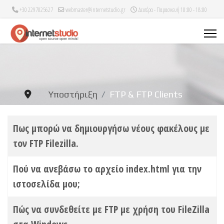
+30 2297025627
webmaster@internetstudio.gr
Δευτέρα - Παρασκευή 10:00 - 18:00
Υποστήριξη
FTP & FTP Clients
Άρθρα
Τίτλος
Πως μπορώ να δημιουργήσω νέους φακέλους με
τον FTP Filezilla.
Πού να ανεβάσω το αρχείο index.html για την
ιστοσελίδα μου;
Πώς να συνδεθείτε με FTP με χρήση του FileZilla