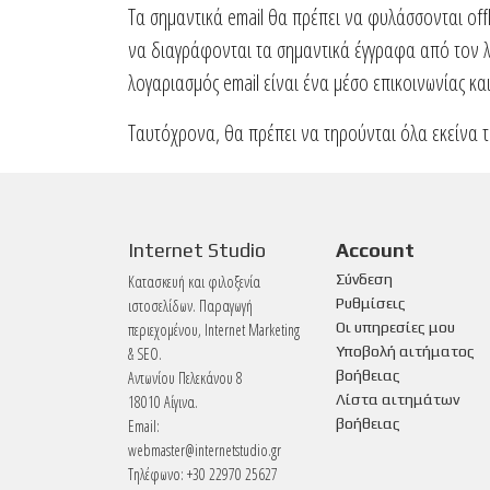
Τα σημαντικά email θα πρέπει να φυλάσσονται off
να διαγράφονται τα σημαντικά έγγραφα από τον λο
λογαριασμός email είναι ένα μέσο επικοινωνίας κα
Ταυτόχρονα, θα πρέπει να τηρούνται όλα εκείνα τ
Internet Studio
Account
Σύνδεση
Κατασκευή και φιλοξενία
Ρυθμίσεις
ιστοσελίδων. Παραγωγή
Οι υπηρεσίες μου
περιεχομένου, Internet Marketing
Υποβολή αιτήματος
& SEO.
βοήθειας
Αντωνίου Πελεκάνου 8
Λίστα αιτημάτων
18010 Αίγινα.
βοήθειας
Email:
webmaster@internetstudio.gr
Τηλέφωνο: +30 22970 25627