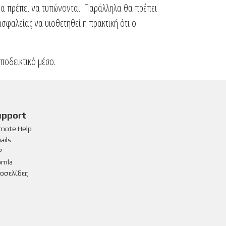
 θα πρέπει να τυπώνονται. Παράλληλα θα πρέπει
σφαλείας να υιοθετηθεί η πρακτική ότι ο
ποδεικτικό μέσο.
upport
mote Help
ails
P
omla
τοσελίδες