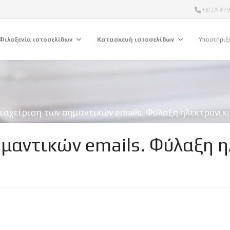
+30 2297025
Φιλοξενία ιστοσελίδων
Κατασκευή ιστοσελίδων
Υποστήριξ
ιαχείριση των σημαντικών emails. Φύλαξη ηλεκτρονικ
ημαντικών emails. Φύλαξη 