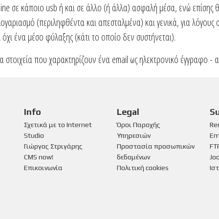
line σε κάποιο usb ή και σε άλλο (ή άλλα) ασφαλή μέσα, ενώ επίσης
γαριασμό (περιληφθέντα και απεσταλμένα) και γενικά, για λόγους α
ι όχι ένα μέσο φύλαξης (κάτι το οποίο δεν συστήνεται).
α στοιχεία που χαρακτηρίζουν ένα email ως ηλεκτρονικό έγγραφο - α
Info
Legal
S
Σχετικά με το Internet
Όροι Παροχής
Re
Studio
Υπηρεσιών
Em
Γιώργος Στριγάρης
Προστασία προσωπικών
FT
CMS now!
δεδομένων
Jo
Επικοινωνία
Πολιτική cookies
Ισ