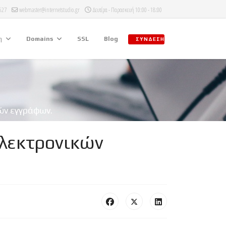
627
webmaster@internetstudio.gr
Δευτέρα - Παρασκευή 10:00 - 18:00
η
Domains
SSL
Blog
ΣΥΝΔΕΣΗ
ών εγγράφων.
ηλεκτρονικών