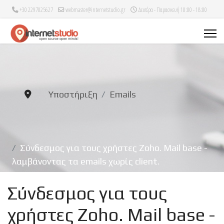
+30 2297025627
webmaster@internetstudio.gr
Δευτέρα - Παρασκευή 10:00 - 18:00
Υποστήριξη
Emails
Σύνδεσμος για τους χρήστες Zoho. Mail base -
λαμβάνοντας τα emails χωρίς client.
Σύνδεσμος για τους
χρήστες Zoho. Mail base -