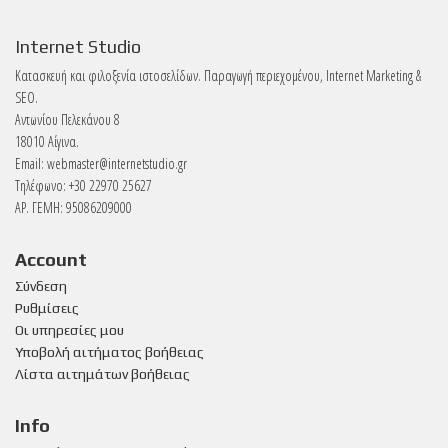
Internet Studio
Κατασκευή και φιλοξενία ιστοσελίδων. Παραγωγή περιεχομένου, Internet Marketing &
SEO.
Αντωνίου Πελεκάνου 8
18010 Αίγινα.
Email:
webmaster@internetstudio.gr
Τηλέφωνο: +30 22970 25627
ΑΡ. ΓΕΜΗ: 95086209000
Account
Σύνδεση
Ρυθμίσεις
Οι υπηρεσίες μου
Υποβολή αιτήματος βοήθειας
Λίστα αιτημάτων βοήθειας
Info