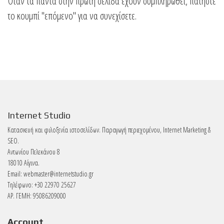
Όταν τα πάντα στην πρώτη σελίδα έχουν συμπληρωθεί, πατήστε
το κουμπί "επόμενο" για να συνεχίσετε.
Internet Studio
Κατασκευή και φιλοξενία ιστοσελίδων. Παραγωγή περιεχομένου, Internet Marketing &
SEO.
Αντωνίου Πελεκάνου 8
18010 Αίγινα.
Email:
webmaster@internetstudio.gr
Τηλέφωνο: +30 22970 25627
ΑΡ. ΓΕΜΗ: 95086209000
Account